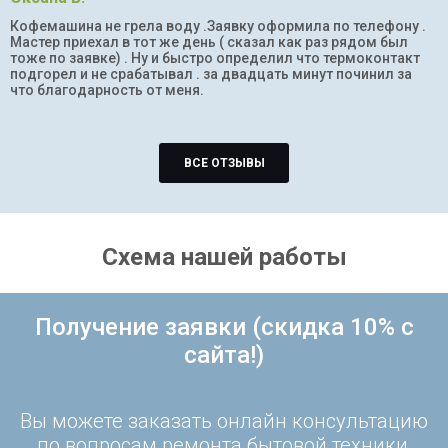
Кофемашина не грела воду .Заявку оформила по телефону .
Мастер приехал в тот же день ( сказал как раз рядом был
тоже по заявке) . Ну и быстро определил что термоконтакт
подгорел и не срабатывал . за двадцать минут починил за
что благодарность от меня.
ВСЕ ОТЗЫВЫ
Схема нашей работы
Получение заявки (скидка 10% с
сайта!)
Вы можете заказать онлайн консультацию
по вопросам ремонта бытовой техники,