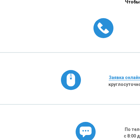
Чтобы 
Заявка онлай
круглосуточн
По тел
с 8:00 