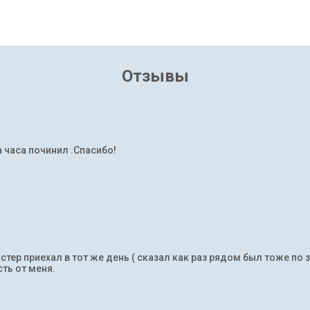
Отзывы
а часа починил .Спасибо!
тер приехал в тот же день ( сказал как раз рядом был тоже по 
ть от меня.