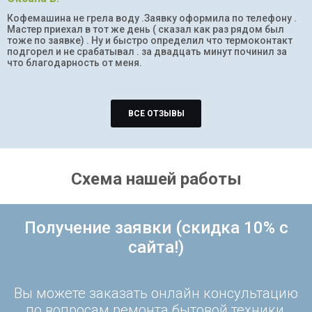
Кофемашина не грела воду .Заявку оформила по телефону .
Мастер приехал в тот же день ( сказал как раз рядом был
тоже по заявке) . Ну и быстро определил что термоконтакт
подгорел и не срабатывал . за двадцать минут починил за
что благодарность от меня.
ВСЕ ОТЗЫВЫ
Схема нашей работы
Получение заявки (скидка 10% с
сайта!)
Вы можете заказать онлайн консультацию
по вопросам ремонта бытовой техники,