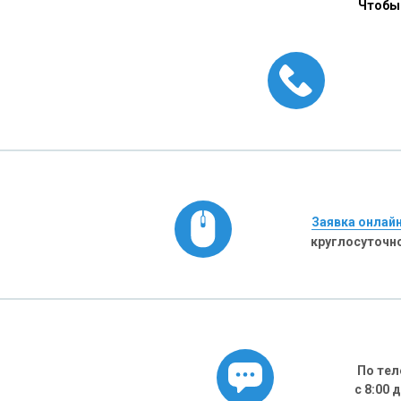
Чтобы 
Заявка онлай
круглосуточн
По тел
с 8:00 