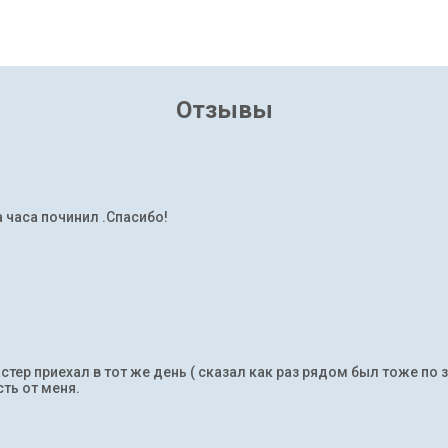
Отзывы
а часа починил .Спасибо!
тер приехал в тот же день ( сказал как раз рядом был тоже по 
ть от меня.