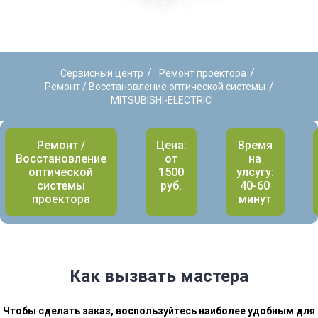
/
/
Сервисный центр
Ремонт проектора
/
Ремонт / Восстановление оптической системы
MITSUBISHI-ELECTRIC
Ремонт /
Цена:
Время
Восстановление
от
на
оптической
1500
улсугу:
системы
руб.
40-60
проектора
минут
Как вызвать мастера
Чтобы сделать заказ, воспользуйтесь наиболее удобным для