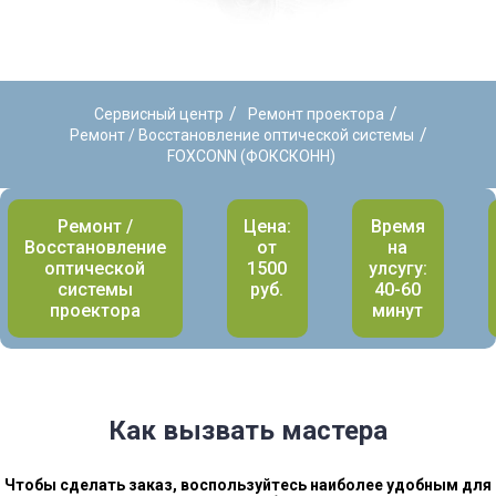
/
/
Сервисный центр
Ремонт проектора
/
Ремонт / Восстановление оптической системы
FOXCONN (ФОКСКОНН)
Ремонт /
Цена:
Время
Восстановление
от
на
оптической
1500
улсугу:
системы
руб.
40-60
проектора
минут
Как вызвать мастера
Чтобы сделать заказ, воспользуйтесь наиболее удобным для