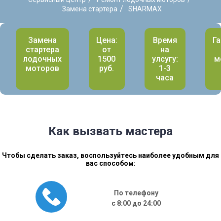
/
Замена стартера
SHARMAX
Замена
Цена:
Время
Га
стартера
от
на
лодочных
1500
улсугу:
м
моторов
руб.
1-3
часа
Как вызвать мастера
Чтобы сделать заказ, воспользуйтесь наиболее удобным для
вас способом:
По телефону
с 8:00 до 24:00