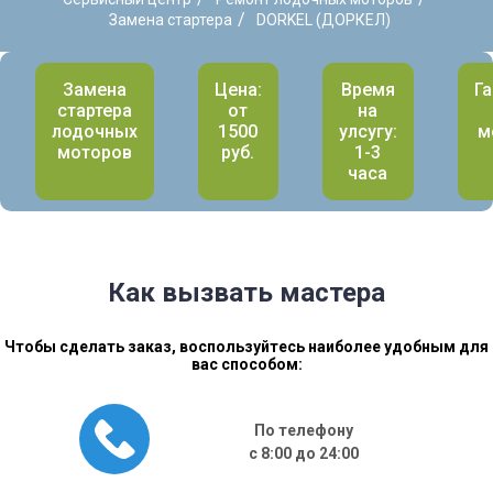
/
Замена стартера
DORKEL (ДОРКЕЛ)
Замена
Цена:
Время
Га
стартера
от
на
лодочных
1500
улсугу:
м
моторов
руб.
1-3
часа
Как вызвать мастера
Чтобы сделать заказ, воспользуйтесь наиболее удобным для
вас способом:
По телефону
с 8:00 до 24:00