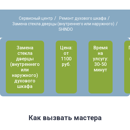
/
/
Сервисный центр
Ремонт духового шкафа
/
Замена стекла дверцы (внутреннего или наружного)
SHINDO
Замена
Цена:
Время
стекла
от
на
дверцы
1100
улсугу:
(внутреннего
руб.
30-50
или
минут
наружного)
духового
шкафа
Как вызвать мастера