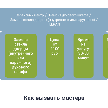
/
/
Сервисный центр
Ремонт духового шкафа
/
Замена стекла дверцы (внутреннего или наружного)
LERAN
Замена
Цена:
Время
стекла
от
на
дверцы
1100
улсугу:
(внутреннего
руб.
30-50
или
минут
наружного)
духового
шкафа
Как вызвать мастера