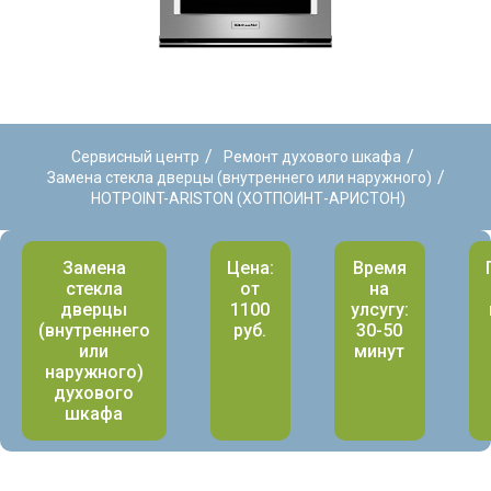
/
/
Сервисный центр
Ремонт духового шкафа
/
Замена стекла дверцы (внутреннего или наружного)
HOTPOINT-ARISTON (ХОТПОИНТ-АРИСТОН)
Замена
Цена:
Время
стекла
от
на
дверцы
1100
улсугу:
(внутреннего
руб.
30-50
или
минут
наружного)
духового
шкафа