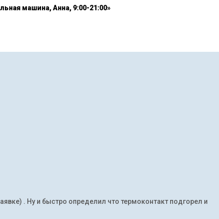
льная машина, Анна, 9:00-21:00»
заявке) . Ну и быстро определил что термоконтакт подгорел и