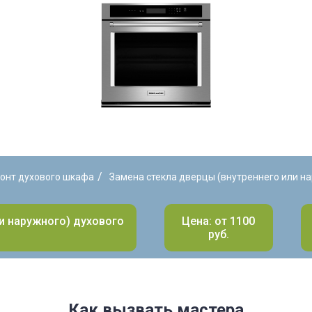
/
онт духового шкафа
Замена стекла дверцы (внутреннего или н
и наружного) духового
Цена: от 1100
руб.
Как вызвать мастера