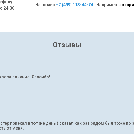
ефону:
На номер
+7 (499) 113-44-74
. Например:
«стира
до 24:00
Отзывы
а часа починил .Спасибо!
тер приехал в тот же день ( сказал как раз рядом был тоже по 
ть от меня.