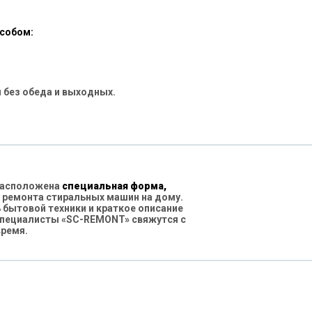
особом:
 без обеда и выходных.
 расположена
специальная форма,
 ремонта стиральных машин на дому.
бытовой техники и краткое описание
специалисты «SC-REMONT» свяжутся с
время.