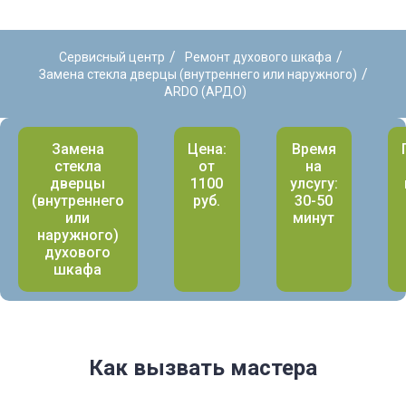
/
/
Сервисный центр
Ремонт духового шкафа
/
Замена стекла дверцы (внутреннего или наружного)
ARDO (АРДО)
Замена
Цена:
Время
стекла
от
на
дверцы
1100
улсугу:
(внутреннего
руб.
30-50
или
минут
наружного)
духового
шкафа
Как вызвать мастера