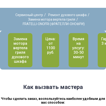
/
/
Сервисный центр
Ремонт духового шкафа
/
Замена мотора вертела гриля
FRATELLI-ONOFRI (ФРАТЕЛЛИ-ОНОФРИ)
Замена
Цена:
Время
Га
мотора
от
на
3 
вертела
1100
улсугу:
гриля
руб.
30-50
духового
минут
шкафа
Как вызвать мастера
Чтобы сделать заказ, воспользуйтесь наиболее удобным для
вас способом: