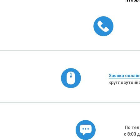
Чтобы 
Заявка онлай
круглосуточн
По тел
с 8:00 