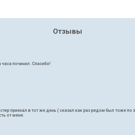
Отзывы
а часа починил .Спасибо!
тер приехал в тот же день ( сказал как раз рядом был тоже по 
ть от меня.