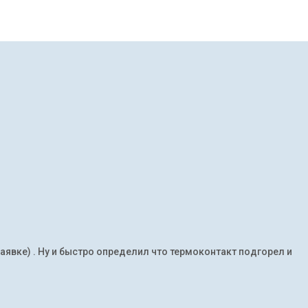
заявке) . Ну и быстро определил что термоконтакт подгорел и