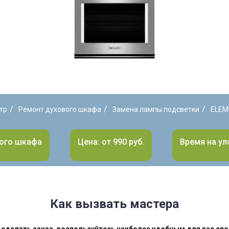
/
/
/
тр
Ремонт духового шкафа
Замена лампы подсветки
ELEM
вого шкафа
Цена: от 990 руб.
Время на улс
Как вызвать мастера