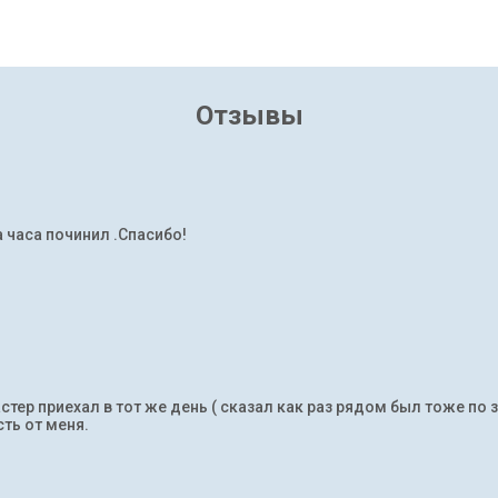
Отзывы
а часа починил .Спасибо!
тер приехал в тот же день ( сказал как раз рядом был тоже по 
ть от меня.