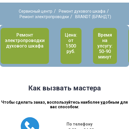
/
/
Сервисный центр
Ремонт духового шкафа
/
Ремонт электропроводки
BRANDT (БРАНДТ)
Ремонт
Цена:
Время
электропроводки
от
на
духового шкафа
1500
улсугу:
руб.
50-90
минут
Как вызвать мастера
Чтобы сделать заказ, воспользуйтесь наиболее удобным для
вас способом:
По телефону