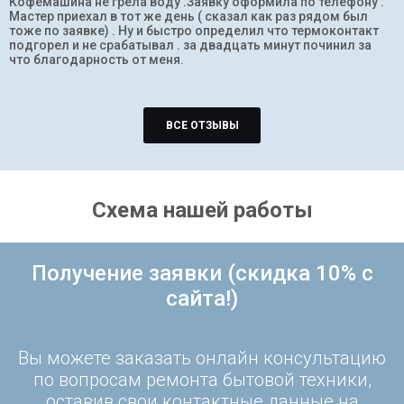
Кофемашина не грела воду .Заявку оформила по телефону .
Мастер приехал в тот же день ( сказал как раз рядом был
тоже по заявке) . Ну и быстро определил что термоконтакт
подгорел и не срабатывал . за двадцать минут починил за
что благодарность от меня.
ВСЕ ОТЗЫВЫ
Схема нашей работы
Получение заявки (скидка 10% с
сайта!)
Вы можете заказать онлайн консультацию
по вопросам ремонта бытовой техники,
оставив свои контактные данные на