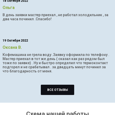
18 Октября 2022
Ольга
В день заявки мастер приехал , не работал холодильник , за
два часа починил .Спасибо!
19 Октября 2022
Оксана В.
Кофемашина не грела воду .Заявку оформила по телефону .
Мастер приехал в тот же день ( сказал как раз рядом был
тоже по заявке) . Ну и быстро определил что термоконтакт
подгорел и не срабатывал . за двадцать минут починил за
что благодарность от меня.
ВСЕ ОТЗЫВЫ
Схема нашей работы