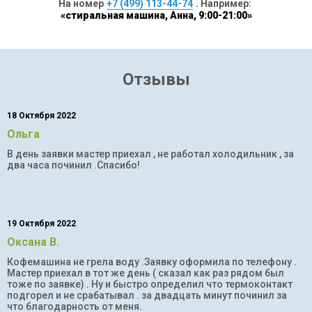
На номер
+7 (499) 113-44-74
. Например:
«стиральная машина, Анна, 9:00-21:00»
Отзывы
18 Октября 2022
Ольга
В день заявки мастер приехал , не работал холодильник , за
два часа починил .Спасибо!
19 Октября 2022
Оксана В.
Кофемашина не грела воду .Заявку оформила по телефону .
Мастер приехал в тот же день ( сказал как раз рядом был
тоже по заявке) . Ну и быстро определил что термоконтакт
подгорел и не срабатывал . за двадцать минут починил за
что благодарность от меня.