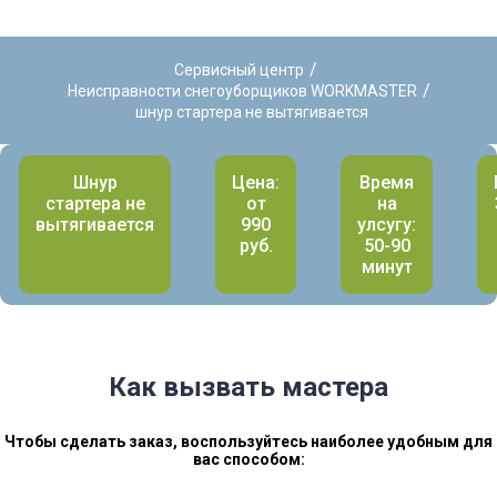
/
Сервисный центр
/
Неисправности снегоуборщиков WORKMASTER
шнур стартера не вытягивается
Шнур
Цена:
Время
стартера не
от
на
вытягивается
990
улсугу:
руб.
50-90
минут
Как вызвать мастера
Чтобы сделать заказ, воспользуйтесь наиболее удобным для
вас способом: