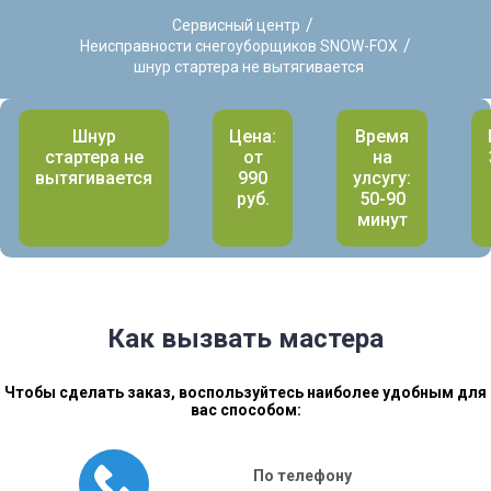
/
Сервисный центр
/
Неисправности снегоуборщиков SNOW-FOX
шнур стартера не вытягивается
Шнур
Цена:
Время
стартера не
от
на
вытягивается
990
улсугу:
руб.
50-90
минут
Как вызвать мастера
Чтобы сделать заказ, воспользуйтесь наиболее удобным для
вас способом:
По телефону