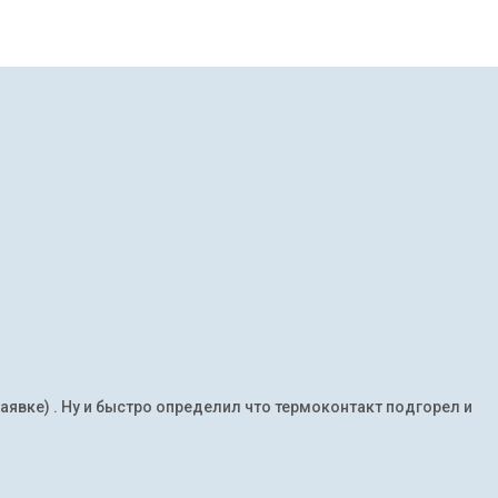
заявке) . Ну и быстро определил что термоконтакт подгорел и