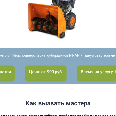
/
/
ентр
Неисправности снегоуборщиков PIRAN
шнур стартера не
ается
Цена: от 990 руб.
Время на улсугу: 
Как вызвать мастера