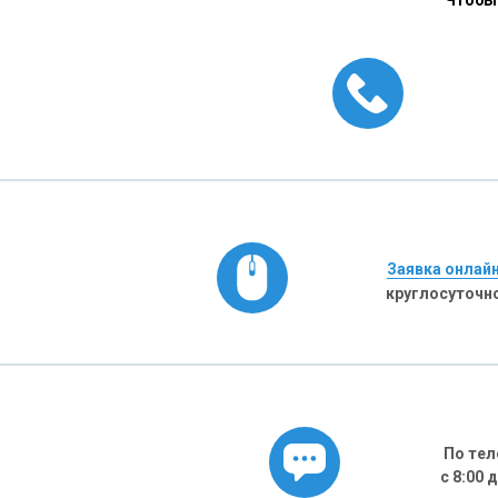
Чтобы 
Заявка онлай
круглосуточн
По тел
с 8:00 