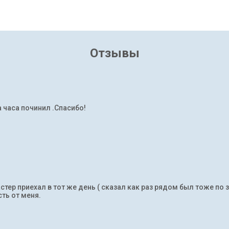
Отзывы
а часа починил .Спасибо!
тер приехал в тот же день ( сказал как раз рядом был тоже по 
ть от меня.