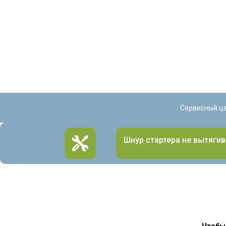
Сервисный ц
Шнур стартера не вытягив