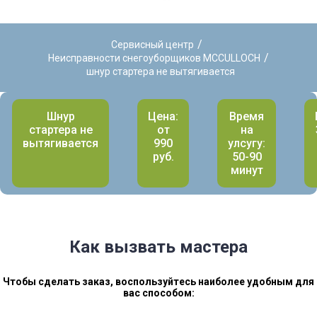
/
Сервисный центр
/
Неисправности снегоуборщиков MCCULLOCH
шнур стартера не вытягивается
Шнур
Цена:
Время
стартера не
от
на
вытягивается
990
улсугу:
руб.
50-90
минут
Как вызвать мастера
Чтобы сделать заказ, воспользуйтесь наиболее удобным для
вас способом: