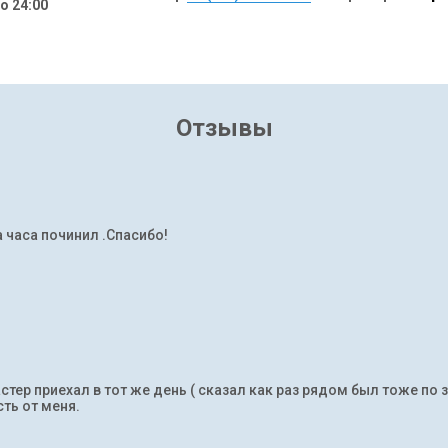
до 24:00
Отзывы
а часа починил .Спасибо!
тер приехал в тот же день ( сказал как раз рядом был тоже по 
ть от меня.