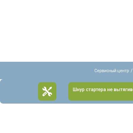
/
Сервисный центр
Шнур стартера не вытягив