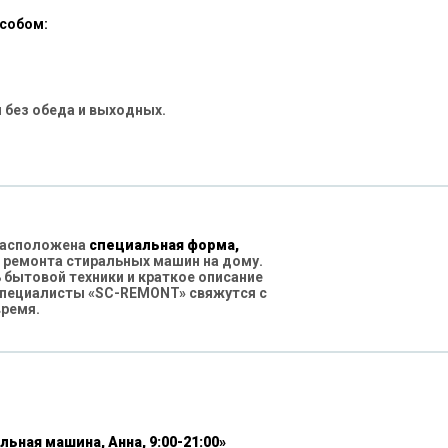
особом:
 без обеда и выходных.
 расположена
специальная форма,
 ремонта стиральных машин на дому.
бытовой техники и краткое описание
специалисты «SC-REMONT» свяжутся с
время.
льная машина, Анна, 9:00-21:00»