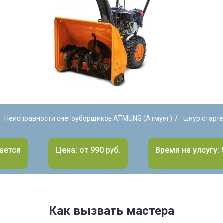
/
Неисправности снегоуборщиков ATMUNG (Атмунг)
шнур старте
ается
Цена: от 990 руб.
Время на улсугу: 
Как вызвать мастера