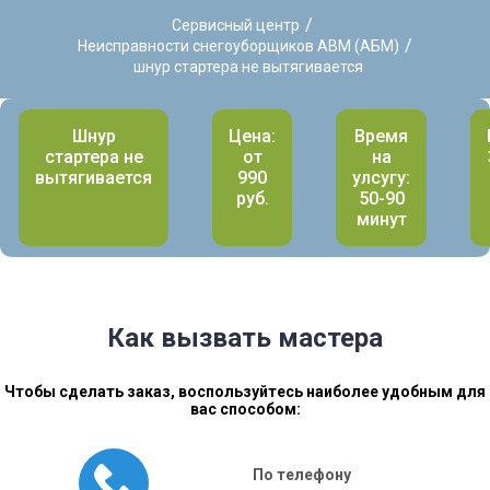
/
Сервисный центр
/
Неисправности снегоуборщиков ABM (АБМ)
шнур стартера не вытягивается
Шнур
Цена:
Время
стартера не
от
на
вытягивается
990
улсугу:
руб.
50-90
минут
Как вызвать мастера
Чтобы сделать заказ, воспользуйтесь наиболее удобным для
вас способом:
По телефону