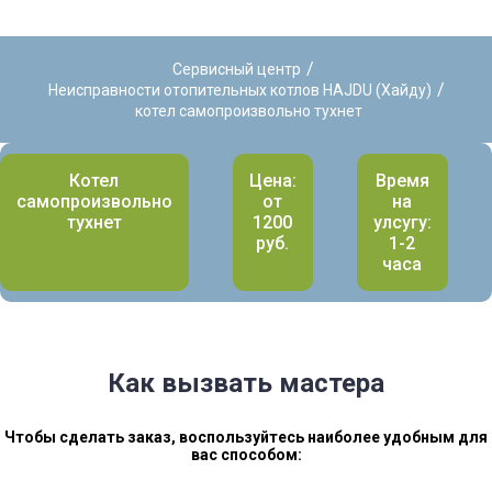
/
Сервисный центр
/
Неисправности отопительных котлов HAJDU (Хайду)
котел самопроизвольно тухнет
Котел
Цена:
Время
самопроизвольно
от
на
тухнет
1200
улсугу:
руб.
1-2
часа
Как вызвать мастера
Чтобы сделать заказ, воспользуйтесь наиболее удобным для
вас способом: