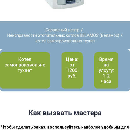
/
Сервисный центр
/
Неисправности отопительных котлов BELAMOS (Беламос)
котел самопроизвольно тухнет
Котел
Цена:
Время
самопроизвольно
от
на
тухнет
1200
улсугу:
руб.
1-2
часа
Как вызвать мастера
Чтобы сделать заказ, воспользуйтесь наиболее удобным для