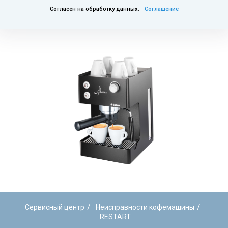
Согласен на обработку данных.
Соглашение
/
/
Сервисный центр
Неисправности кофемашины
RESTART