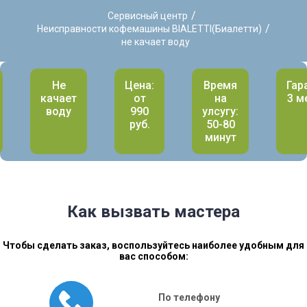
/
Сервисный центр
/
Неисправности кофемашины BIALETTI(Биалетти)
не качает воду
Не
Цена:
Время
Гар
качает
от
на
3 м
воду
990
улсугу:
руб.
50-80
минут
Как вызвать мастера
Чтобы сделать заказ, воспользуйтесь наиболее удобным для
вас способом:
По телефону