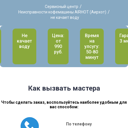
/
Сервисный центр
/
Неисправности кофемашины AIRHOT (Аирхот)
не качает воду
Не
Цена:
Время
Гар
качает
от
на
3 м
воду
990
улсугу:
руб.
50-80
минут
Как вызвать мастера
Чтобы сделать заказ, воспользуйтесь наиболее удобным для
вас способом:
По телефону