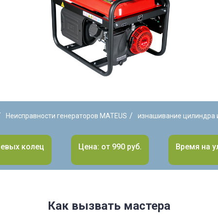
/
/
Неисправности генераторов MATEUS
изнашивание цилиндра 
невых колец
Цена: от 990 руб.
Время на у
Как вызвать мастера