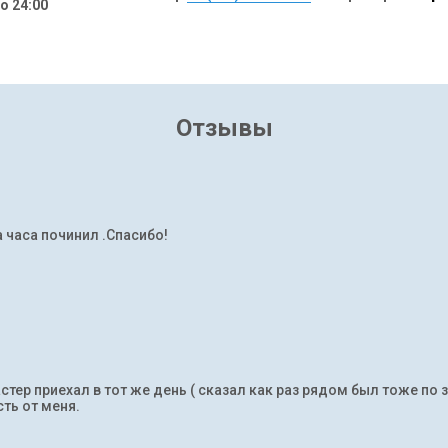
до 24:00
Отзывы
а часа починил .Спасибо!
тер приехал в тот же день ( сказал как раз рядом был тоже по 
ть от меня.