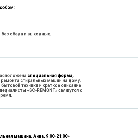
особом:
 без обеда и выходных.
 расположена
специальная форма,
 ремонта стиральных машин на дому.
бытовой техники и краткое описание
специалисты «SC-REMONT» свяжутся с
время.
льная машина, Анна, 9:00-21:00»