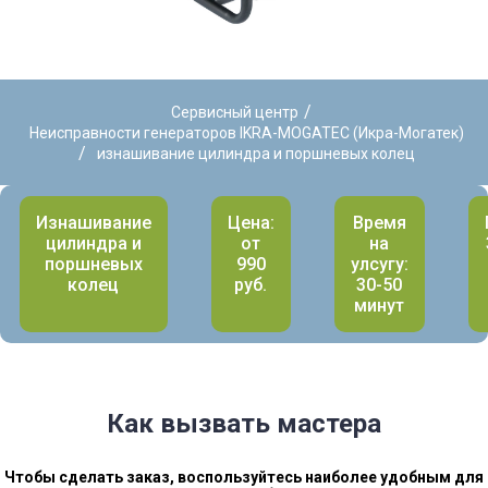
/
Сервисный центр
Неисправности генераторов IKRA-MOGATEC (Икра-Могатек)
/
изнашивание цилиндра и поршневых колец
Изнашивание
Цена:
Время
цилиндра и
от
на
поршневых
990
улсугу:
колец
руб.
30-50
минут
Как вызвать мастера
Чтобы сделать заказ, воспользуйтесь наиболее удобным для