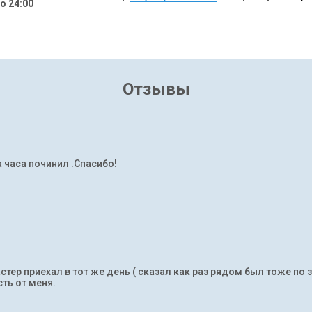
до 24:00
Отзывы
а часа починил .Спасибо!
тер приехал в тот же день ( сказал как раз рядом был тоже по 
ть от меня.