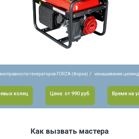
/
еисправности генераторов FORZA (Форза)
изнашивание цилинд
невых колец
Цена: от 990 руб.
Время на у
Как вызвать мастера