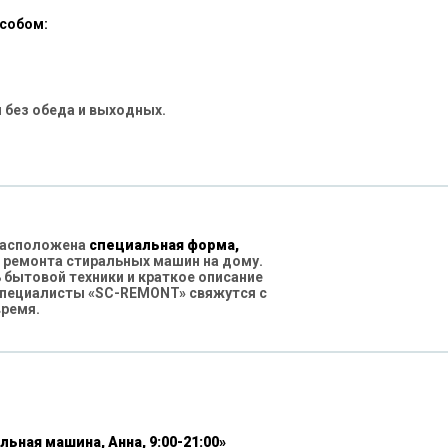
особом:
 без обеда и выходных.
 расположена
специальная форма,
 ремонта стиральных машин на дому.
бытовой техники и краткое описание
специалисты «SC-REMONT» свяжутся с
время.
льная машина, Анна, 9:00-21:00»