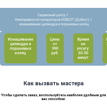
/
Сервисный центр
/
Неисправности генераторов DOBEST (Добест)
изнашивание цилиндра и поршневых колец
Изнашивание
Цена:
Время
цилиндра и
от
на
поршневых
990
улсугу:
колец
руб.
30-50
минут
Как вызвать мастера
Чтобы сделать заказ, воспользуйтесь наиболее удобным для
вас способом: