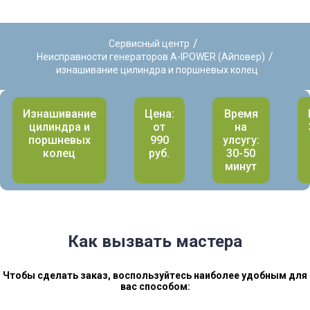
/
Сервисный центр
/
Неисправности генераторов A-IPOWER (Айповер)
изнашивание цилиндра и поршневых колец
Изнашивание
Цена:
Время
цилиндра и
от
на
поршневых
990
улсугу:
колец
руб.
30-50
минут
Как вызвать мастера
Чтобы сделать заказ, воспользуйтесь наиболее удобным для
вас способом: