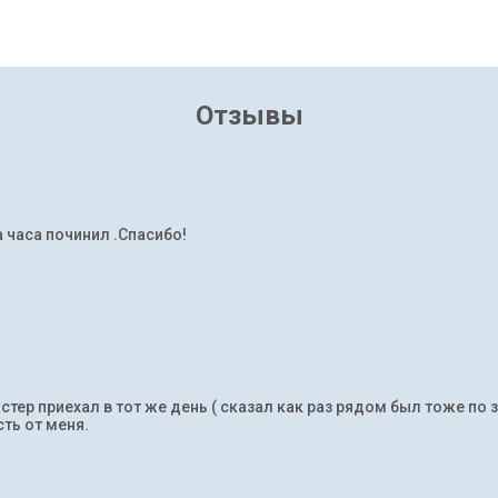
Отзывы
а часа починил .Спасибо!
тер приехал в тот же день ( сказал как раз рядом был тоже по 
ть от меня.