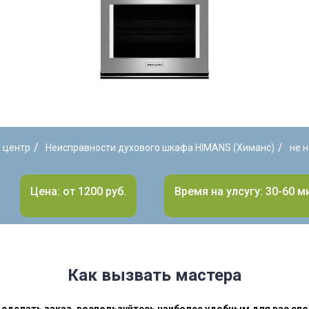
/
/
 центр
Неисправности духового шкафа HIMANS (Химанс)
не 
Цена: от 1200 руб.
Время на улсугу: 30-60 м
Как вызвать мастера