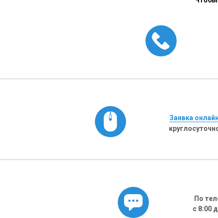
Чтобы 
Заявка онлай
круглосуточн
По тел
с 8:00 