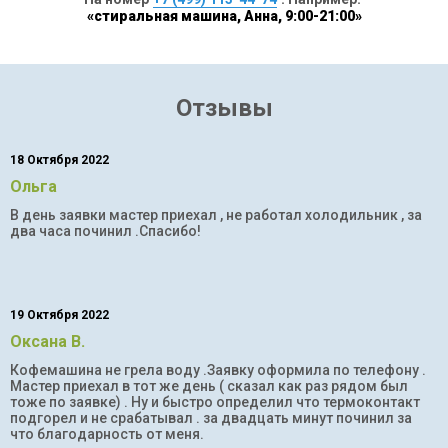
«стиральная машина, Анна, 9:00-21:00»
Отзывы
18 Октября 2022
Ольга
В день заявки мастер приехал , не работал холодильник , за
два часа починил .Спасибо!
19 Октября 2022
Оксана В.
Кофемашина не грела воду .Заявку оформила по телефону .
Мастер приехал в тот же день ( сказал как раз рядом был
тоже по заявке) . Ну и быстро определил что термоконтакт
подгорел и не срабатывал . за двадцать минут починил за
что благодарность от меня.