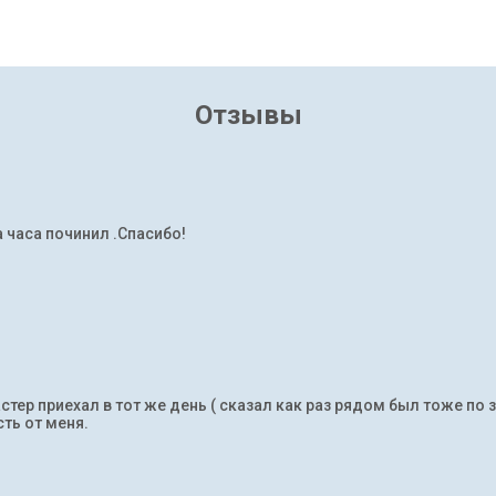
Отзывы
а часа починил .Спасибо!
тер приехал в тот же день ( сказал как раз рядом был тоже по 
ть от меня.