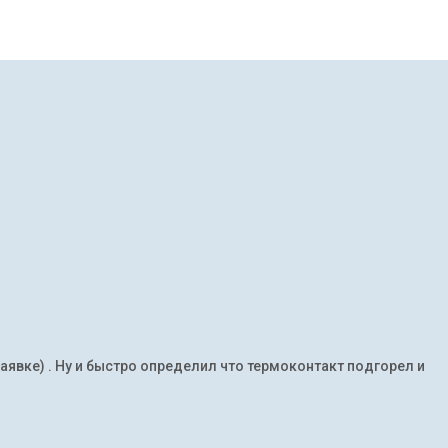
заявке) . Ну и быстро определил что термоконтакт подгорел и