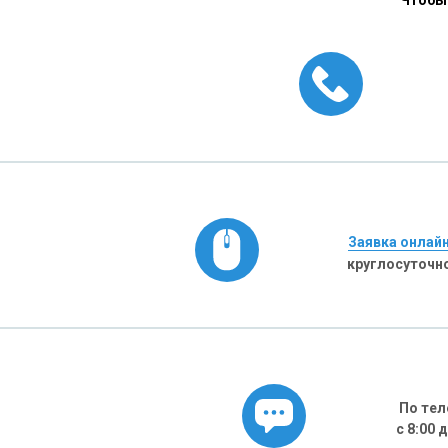
Чтобы 
Заявка онлай
круглосуточн
По тел
с 8:00 