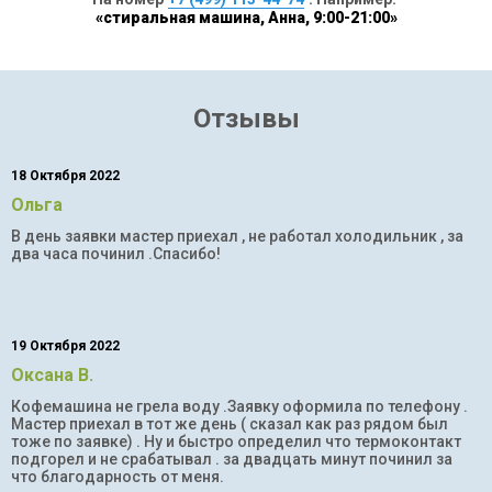
«стиральная машина, Анна, 9:00-21:00»
Отзывы
18 Октября 2022
Ольга
В день заявки мастер приехал , не работал холодильник , за
два часа починил .Спасибо!
19 Октября 2022
Оксана В.
Кофемашина не грела воду .Заявку оформила по телефону .
Мастер приехал в тот же день ( сказал как раз рядом был
тоже по заявке) . Ну и быстро определил что термоконтакт
подгорел и не срабатывал . за двадцать минут починил за
что благодарность от меня.