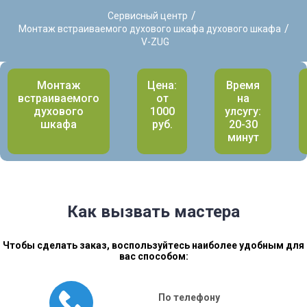
/
Сервисный центр
/
Монтаж встраиваемого духового шкафа духового шкафа
V-ZUG
Монтаж
Цена:
Время
встраиваемого
от
на
духового
1000
улсугу:
шкафа
руб.
20-30
минут
Как вызвать мастера
Чтобы сделать заказ, воспользуйтесь наиболее удобным для
вас способом:
По телефону